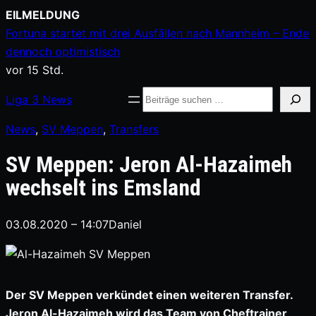
Zum
EILMELDUNG
Inhalt
Fortuna startet mit drei Ausfällen nach Mannheim – Ende
springen
dennoch optimistisch
vor 15 Std.
Suche
Liga
3
News
News
, 
SV Meppen
, 
Transfers
SV Meppen: Jeron Al-Hazaimeh
wechselt ins Emsland
03.08.2020 – 14:07
Daniel
Der SV Meppen verkündet einen weiteren Transfer.
Jeron Al-Hazaimeh wird das Team von Cheftrainer