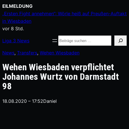
Zum
EILMELDUNG
Inhalt
„Ersten Fight annehmen“: Wörle heiß auf Preußen-Auftakt
springen
in Wiesbaden
vor 8 Std.
Suche
Liga
3
News
News
, 
Transfers
, 
Wehen Wiesbaden
Wehen Wiesbaden verpflichtet
Johannes Wurtz von Darmstadt
98
18.08.2020 – 17:52
Daniel