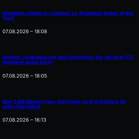
Alemannia schlägt vor Ligastart zu: Bitumazala kommt an den
Tivoli
07.08.2026 – 18:08
Drohnen, Straßensperren und Fantrennung: Das gilt beim FCS-
Heimspiel gegen Essen
07.08.2026 – 18:05
Über 2.000 Meppen-Fans: Aufsteiger sorgt in Duisburg für
vollen Gästeblock
07.08.2026 – 16:13