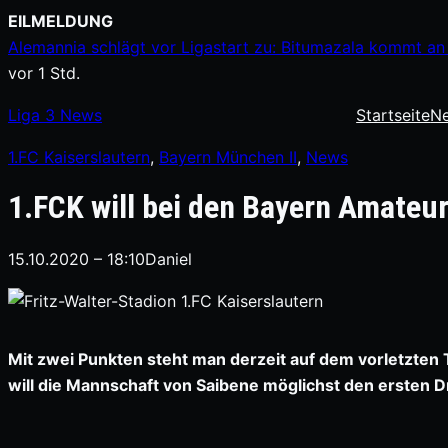
Zum
EILMELDUNG
Inhalt
Alemannia schlägt vor Ligastart zu: Bitumazala kommt an 
springen
vor 1 Std.
Liga
3
News
Startseite
N
1.FC Kaiserslautern
, 
Bayern München II
, 
News
1.FCK will bei den Bayern Amateur
15.10.2020 – 18:10
Daniel
Mit zwei Punkten steht man derzeit auf dem vorletzten Ta
will die Mannschaft von Saibene möglichst den ersten 