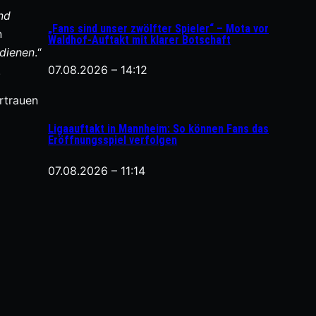
nd
„Fans sind unser zwölfter Spieler“ – Mota vor
n
Waldhof-Auftakt mit klarer Botschaft
rdienen
.“
07.08.2026 – 14:12
.
ertrauen
Ligaauftakt in Mannheim: So können Fans das
Eröffnungsspiel verfolgen
07.08.2026 – 11:14