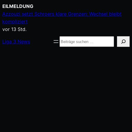
Zum
EILMELDUNG
Inhalt
Azzouzi setzt Schroers klare Grenzen: Wechsel bleibt
springen
kompliziert
vor 13 Std.
Suche
Liga
3
News