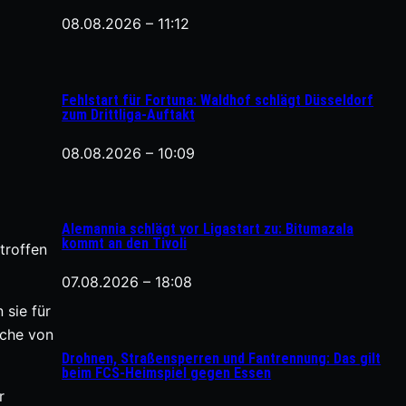
08.08.2026 – 11:12
Fehlstart für Fortuna: Waldhof schlägt Düsseldorf
zum Drittliga-Auftakt
08.08.2026 – 10:09
Alemannia schlägt vor Ligastart zu: Bitumazala
kommt an den Tivoli
troffen
07.08.2026 – 18:08
 sie für
lche von
Drohnen, Straßensperren und Fantrennung: Das gilt
beim FCS-Heimspiel gegen Essen
r