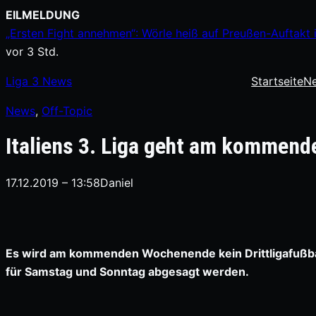
Zum
EILMELDUNG
Inhalt
„Ersten Fight annehmen“: Wörle heiß auf Preußen-Auftakt
springen
vor 3 Std.
Liga
3
News
Startseite
N
News
, 
Off-Topic
Italiens 3. Liga geht am kommend
17.12.2019 – 13:58
Daniel
Es wird am kommenden Wochenende kein Drittligafußball 
für Samstag und Sonntag abgesagt werden.