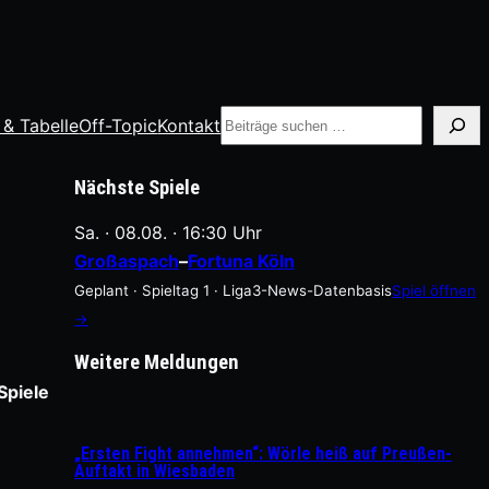
Suche
 & Tabelle
Off-Topic
Kontakt
Nächste Spiele
Sa. · 08.08. · 16:30 Uhr
Großaspach
–
Fortuna Köln
Geplant · Spieltag 1 · Liga3-News-Datenbasis
Spiel öffnen
→
Weitere Meldungen
Spiele
„Ersten Fight annehmen“: Wörle heiß auf Preußen-
Auftakt in Wiesbaden