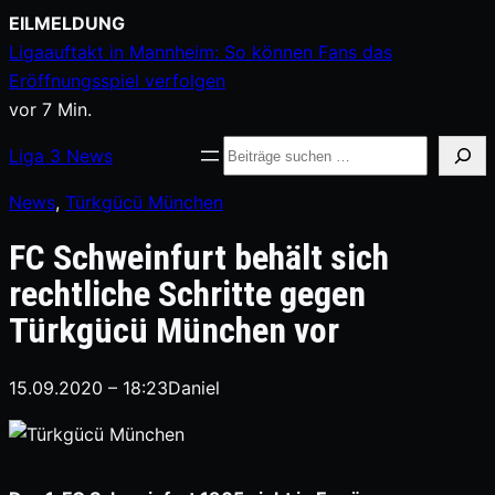
Zum
EILMELDUNG
Inhalt
Ligaauftakt in Mannheim: So können Fans das
springen
Eröffnungsspiel verfolgen
vor 7 Min.
Suche
Liga
3
News
News
, 
Türkgücü München
FC Schweinfurt behält sich
rechtliche Schritte gegen
Türkgücü München vor
15.09.2020 – 18:23
Daniel