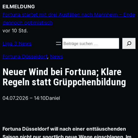
Zum
EILMELDUNG
Inhalt
Fortuna startet mit drei Ausfällen nach Mannheim – Ende
springen
dennoch optimistisch
vor 10 Std.
Suche
Liga
3
News
Fortuna Düsseldorf
, 
News
Neuer Wind bei Fortuna; Klare
Regeln statt Grüppchenbildung
04.07.2026 – 14:10
Daniel
Fortuna Düsseldorf will nach einer enttäuschenden
Saison nicht nur sportlich neue Wege einschlagen. Im