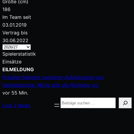
Größe (cm)
186
Im Team seit
03.01.2019
Vertrag bis
30.06.2022
Spielerstatistik
Einsätze
Zum
EILMELDUNG
Inhalt
Preußen Münster zwischen Aufstiegsziel und
springen
Geduldsprobe: Wörle gibt die Richtung vor
vor 55 Min.
Suche
Liga
3
News