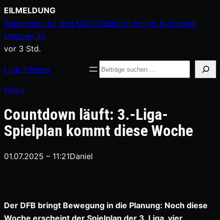
Zum
EILMELDUNG
Inhalt
Traumstart für den MSV: Duisburg fertigt Aufsteiger
springen
Meppen ab
vor 3 Std.
Suche
Liga
3
News
News
Countdown läuft: 3.-Liga-
Spielplan kommt diese Woche
01.07.2025 – 11:21
Daniel
Der DFB bringt Bewegung in die Planung: Noch diese
Woche erscheint der Spielplan der 3. Liga, vier