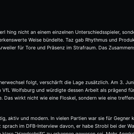
rl hing nicht an einem einzelnen Unterschiedsspieler, sond
merkenswerte Weise bündelte. Taz gab Rhythmus und Produkt
rweiler für Tore und Präsenz im Strafraum. Das Zusammens
erwechsel folgt, verschärft die Lage zusätzlich. Am 3. Jun
 VfL Wolfsburg und würdigte dessen Arbeit als prägend für
. Das wirkt nicht wie eine Floskel, sondern wie eine treffe
tig, aktiv und modern. In vielen Partien war sie für Gegner
tz sprach im DFB-Interview davon, er habe Strobl bei der W
 klare “
Handschrift
” zu erkennen gewesen sei. Mehr Anerk