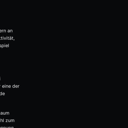
ern an
ivität,
piel
i
 eine der
nde
 kaum
ahl zum
ennung