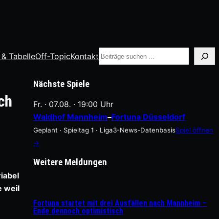
Suche
 & Tabelle
Off-Topic
Kontakt
Nächste Spiele
ch
Fr. · 07.08. · 19:00 Uhr
Waldhof Mannheim
–
Fortuna Düsseldorf
Geplant · Spieltag 1 · Liga3-News-Datenbasis
Spiel öffnen
→
Weitere Meldungen
iabel
e weil
Fortuna startet mit drei Ausfällen nach Mannheim –
Ende dennoch optimistisch