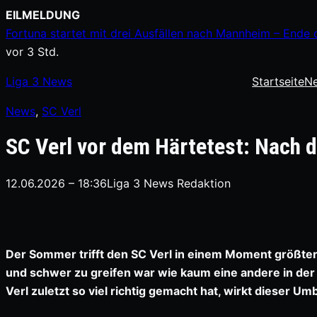
Zum
EILMELDUNG
Inhalt
Fortuna startet mit drei Ausfällen nach Mannheim – Ende 
springen
vor 3 Std.
Liga
3
News
Startseite
N
News
, 
SC Verl
SC Verl vor dem Härtetest: Nach 
12.06.2026 – 18:36
Liga 3 News Redaktion
Der Sommer trifft den SC Verl in einem Moment größter S
und schwer zu greifen war wie kaum eine andere in der 3.
Verl zuletzt so viel richtig gemacht hat, wirkt dieser U