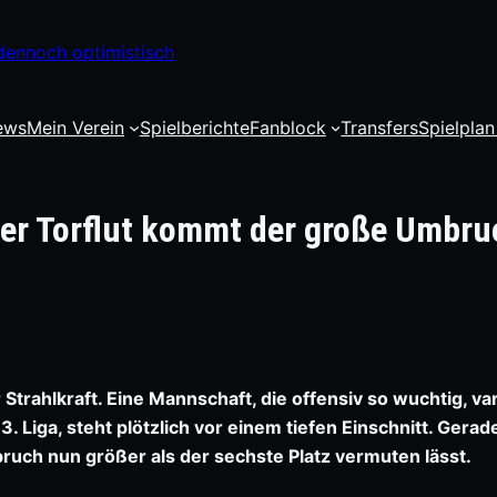
dennoch optimistisch
ews
Mein Verein
Spielberichte
Fanblock
Transfers
Spielplan
der Torflut kommt der große Umbru
trahlkraft. Eine Mannschaft, die offensiv so wuchtig, var
 Liga, steht plötzlich vor einem tiefen Einschnitt. Gerad
mbruch nun größer als der sechste Platz vermuten lässt.