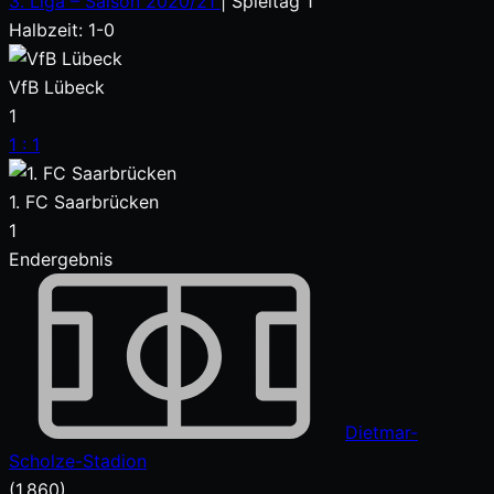
3. Liga – Saison 2020/21
| Spieltag 1
Halbzeit: 1-0
VfB Lübeck
1
1
:
1
1. FC Saarbrücken
1
Endergebnis
Dietmar-
Scholze-Stadion
(1.860)