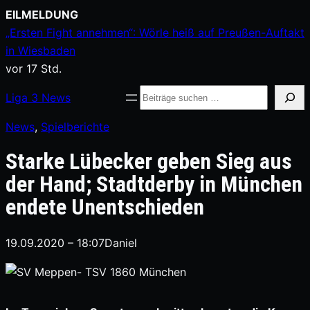
Zum
EILMELDUNG
Inhalt
„Ersten Fight annehmen“: Wörle heiß auf Preußen-Auftakt
springen
in Wiesbaden
vor 17 Std.
Suche
Liga
3
News
News
, 
Spielberichte
Starke Lübecker geben Sieg aus
der Hand; Stadtderby in München
endete Unentschieden
19.09.2020 – 18:07
Daniel