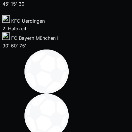
45'
15'
30'
KFC Uerdingen
2. Halbzeit
FC Bayern München II
90'
60'
75'