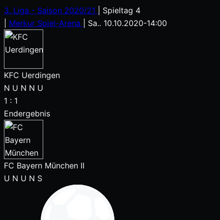
3. Liga - Saison 2020/21
|
Spieltag 4
|
Merkur Spiel-Arena
|
Sa.. 10.10.2020
-
14:00
KFC Uerdingen
N
U
N
N
U
1
:
1
Endergebnis
FC Bayern München II
U
N
U
N
S