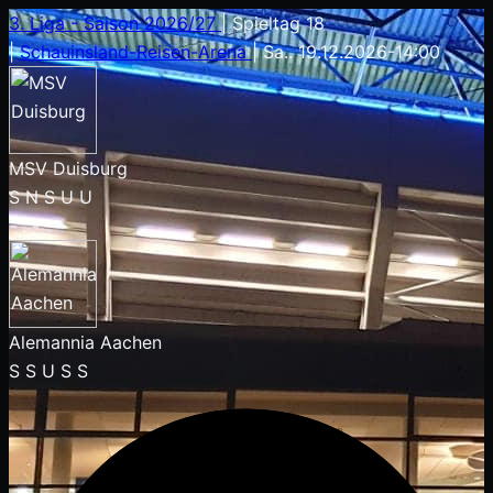
3. Liga - Saison 2026/27
|
Spieltag 18
|
Schauinsland-Reisen-Arena
|
Sa.. 19.12.2026
-
14:00
MSV Duisburg
S
N
S
U
U
-
:
-
Alemannia Aachen
S
S
U
S
S