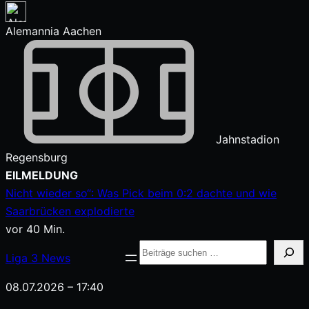
Alemannia Aachen
Jahnstadion
Regensburg
Zum
EILMELDUNG
Inhalt
Nicht wieder so“: Was Pick beim 0:2 dachte und wie
springen
Saarbrücken explodierte
vor 40 Min.
Suche
Liga
3
News
08.07.2026 – 17:40