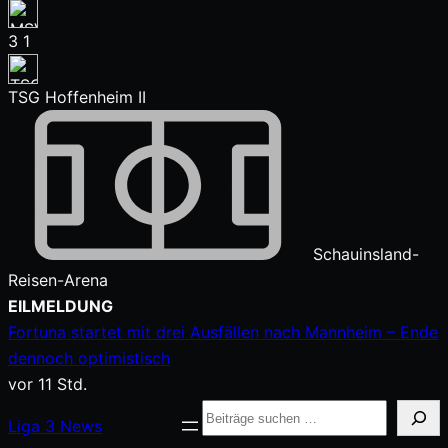
3
1
TSG Hoffenheim II
Schauinsland-
Reisen-Arena
Zum
EILMELDUNG
Inhalt
Fortuna startet mit drei Ausfällen nach Mannheim – Ende
springen
dennoch optimistisch
vor 11 Std.
Suche
Liga
3
News