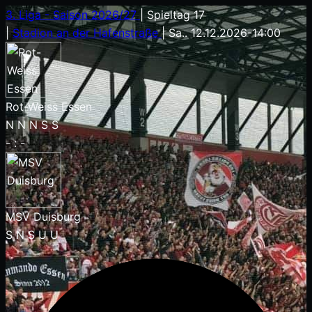
3. Liga - Saison 2026/27
|
Spieltag 17
|
Stadion an der Hafenstraße
|
Sa.. 12.12.2026
-
14:00
Rot-Weiss Essen
N
N
N
S
S
-
:
-
MSV Duisburg
S
N
S
U
U