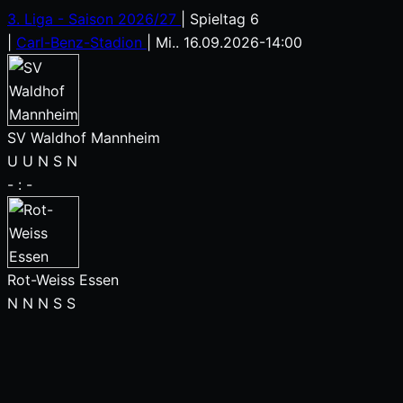
3. Liga - Saison 2026/27
|
Spieltag 6
|
Carl-Benz-Stadion
|
Mi.. 16.09.2026
-
14:00
SV Waldhof Mannheim
U
U
N
S
N
-
:
-
Rot-Weiss Essen
N
N
N
S
S