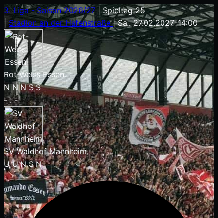
3. Liga - Saison 2026/27
|
Spieltag 25
|
Stadion an der Hafenstraße
|
Sa.. 27.02.2027
-
14:00
Rot-Weiss Essen
N
N
N
S
S
-
:
-
SV Waldhof Mannheim
U
U
N
S
N