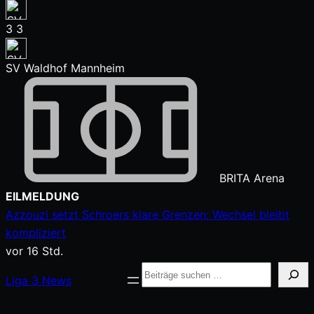
3
3
SV Waldhof Mannheim
BRITA Arena
Zum
EILMELDUNG
Inhalt
Azzouzi setzt Schroers klare Grenzen: Wechsel bleibt
springen
kompliziert
vor 16 Std.
Suche
Liga
3
News