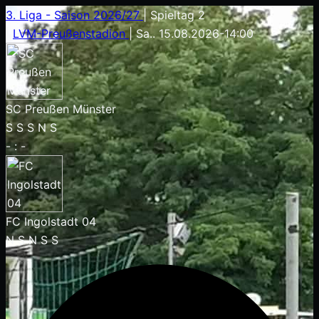
3. Liga - Saison 2026/27
|
Spieltag 2
|
LVM-Preußenstadion
|
Sa.. 15.08.2026
-
14:00
SC Preußen Münster
S
S
S
N
S
-
:
-
FC Ingolstadt 04
N
S
N
S
S