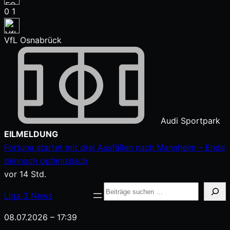
0
1
VfL Osnabrück
Audi Sportpark
Zum
EILMELDUNG
Inhalt
Fortuna startet mit drei Ausfällen nach Mannheim – Ende
springen
dennoch optimistisch
vor 14 Std.
Suche
Liga
3
News
08.07.2026 – 17:39