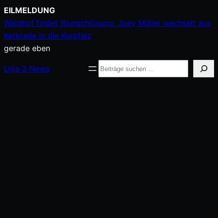
Zum
EILMELDUNG
Inhalt
Waldhof findet Wunschlösung: Joey Müller wechselt aus
springen
Kerkrade in die Kurpfalz
gerade eben
Suche
Liga
3
News