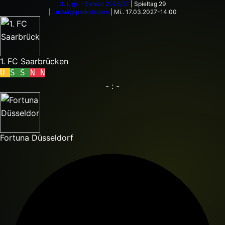
3. Liga - Saison 2026/27
|
Spieltag 29
|
Ludwigsparkstadion
|
Mi.. 17.03.2027
-
14:00
1. FC Saarbrücken
U
S
S
N
N
-
:
-
Fortuna Düsseldorf