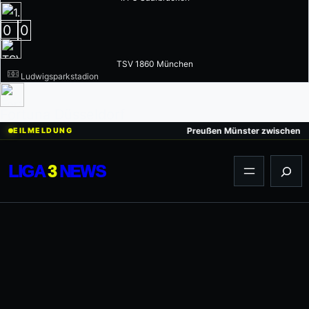
0
0
TSV 1860 München
Ludwigsparkstadion
Fortuna Düsseldorf
Zum
Preußen Münster zwischen Aufsti
EILMELDUNG
Inhalt
springen
LIGA
3
NEWS
Suc