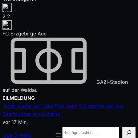
2
2
FC Erzgebirge Aue
GAZi-Stadion
auf der Waldau
Zum
EILMELDUNG
Inhalt
Nicht wieder so“: Was Pick beim 0:2 dachte und wie
springen
Saarbrücken explodierte
vor 17 Min.
Suche
Liga
3
News