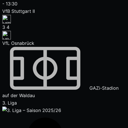
-
13:30
VfB Stuttgart II
3
4
VfL Osnabrück
GAZi-Stadion
auf der Waldau
3. Liga