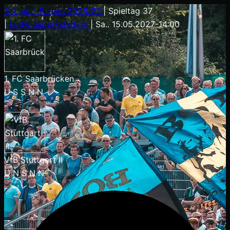
3. Liga - Saison 2026/27
|
Spieltag 37
|
Ludwigsparkstadion
|
Sa.. 15.05.2027
-
14:00
1. FC Saarbrücken
U
S
S
N
N
-
:
-
VfB Stuttgart II
U
N
S
N
N