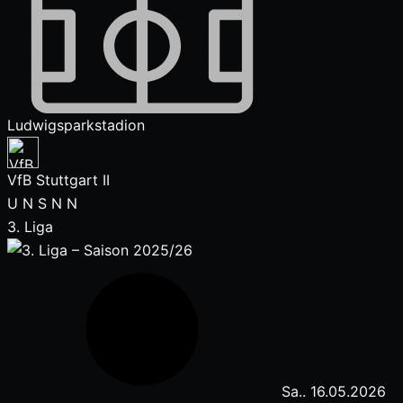
Ludwigsparkstadion
VfB Stuttgart II
U
N
S
N
N
3. Liga
Sa.. 16.05.2026