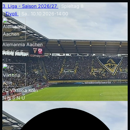
3. Liga - Saison 2026/27
|
Spieltag 8
|
Tivoli
|
Sa.. 10.10.2026
-
14:00
Alemannia Aachen
S
S
U
S
S
-
:
-
FC Viktoria Köln
N
N
S
N
U