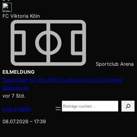
FC Viktoria Köln
Sportclub Arena
Zum
EILMELDUNG
Inhalt
Traumstart für den MSV: Duisburg fertigt Aufsteiger
springen
Meppen ab
vor 7 Std.
Suche
Liga
3
News
08.07.2026 – 17:39