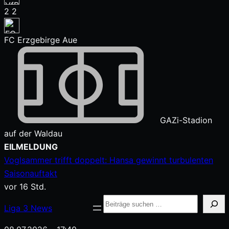
2
2
FC Erzgebirge Aue
GAZi-Stadion
auf der Waldau
Zum
EILMELDUNG
Inhalt
Voglsammer trifft doppelt: Hansa gewinnt turbulenten
springen
Saisonauftakt
vor 16 Std.
Suche
Liga
3
News