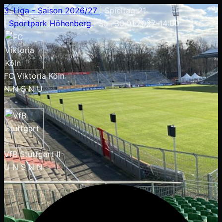
3. Liga - Saison 2026/27
|
Spieltag 21
|
Sportpark Höhenberg
|
Sa.. 30.01.2027
-
14:00
FC Viktoria Köln
N
N
S
N
U
-
:
-
VfB Stuttgart II
U
N
S
N
N