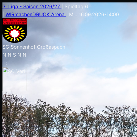
3. Liga - Saison 2026/27
|
Spieltag 6
|
WIRmachenDRUCK Arena
|
Mi.. 16.09.2026
-
14:00
SG Sonnenhof Großaspach
N
N
S
N
N
-
:
-
SC Verl
S
N
S
N
S