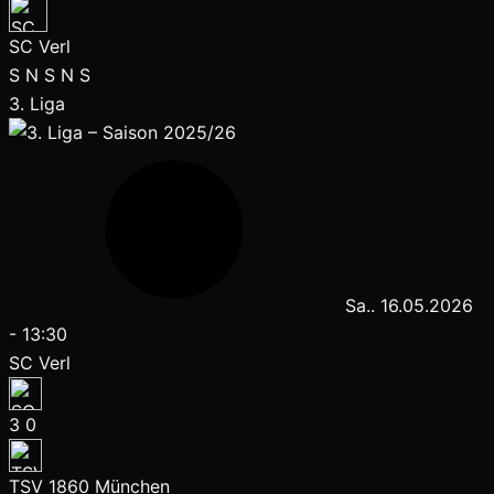
SC Verl
S
N
S
N
S
3. Liga
Sa.. 16.05.2026
-
13:30
SC Verl
3
0
TSV 1860 München