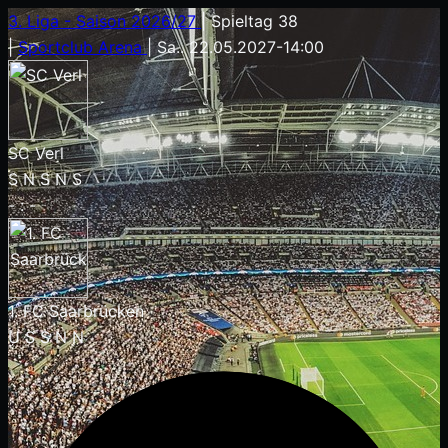
3. Liga - Saison 2026/27
|
Spieltag 38
|
Sportclub Arena
|
Sa.. 22.05.2027
-
14:00
SC Verl
S
N
S
N
S
-
:
-
1. FC Saarbrücken
U
S
S
N
N