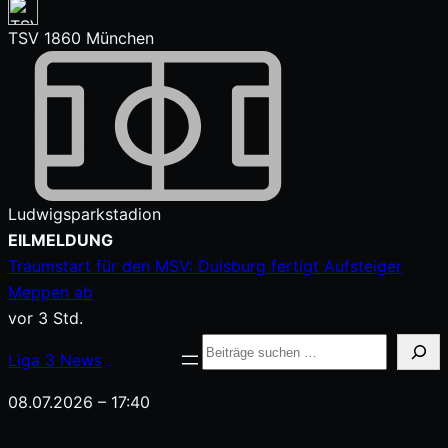
TSV 1860 München
Ludwigsparkstadion
Zum
EILMELDUNG
Inhalt
Traumstart für den MSV: Duisburg fertigt Aufsteiger
springen
Meppen ab
vor 3 Std.
Suche
Liga
3
News
08.07.2026 – 17:40