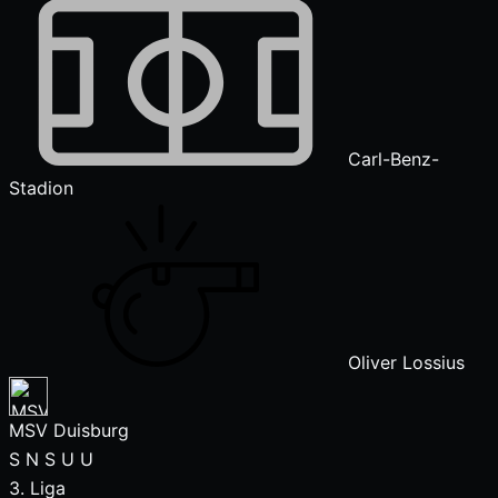
Carl-Benz-
Stadion
Oliver Lossius
MSV Duisburg
S
N
S
U
U
3. Liga