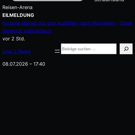
Reisen-Arena
Zum
EILMELDUNG
Inhalt
Fortuna startet mit drei Ausfällen nach Mannheim – Ende
springen
dennoch optimistisch
vor 2 Std.
Suche
Liga
3
News
08.07.2026 – 17:40