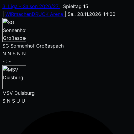
3. Liga - Saison 2026/27
|
Spieltag 15
|
WIRmachenDRUCK Arena
|
Sa.. 28.11.2026
-
14:00
SG Sonnenhof Großaspach
N
N
S
N
N
-
:
-
MSV Duisburg
S
N
S
U
U