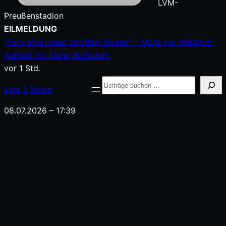
LVM-
Preußenstadion
Zum
EILMELDUNG
Inhalt
„Fans sind unser zwölfter Spieler“ – Mota vor Waldhof-
springen
Auftakt mit klarer Botschaft
vor 1 Std.
Suche
Liga
3
News
08.07.2026 – 17:39