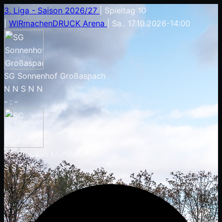
3. Liga - Saison 2026/27
|
Spieltag 10
|
WIRmachenDRUCK Arena
|
Sa.. 17.10.2026
-
14:00
SG Sonnenhof Großaspach
N
N
S
N
N
-
:
-
SC Preußen Münster
S
S
S
N
S