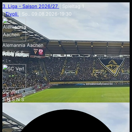
3. Liga - Saison 2026/27
|
Spieltag 1
|
Tivoli
|
So.. 09.08.2026
-
19:30
Alemannia Aachen
S
S
U
S
S
-
:
-
SC Verl
S
N
S
N
S