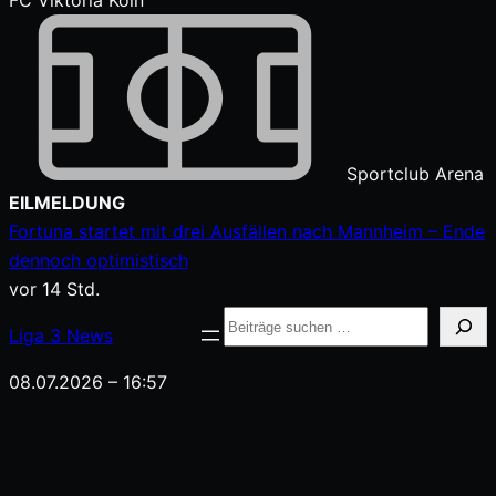
FC Viktoria Köln
Sportclub Arena
Zum
EILMELDUNG
Inhalt
Fortuna startet mit drei Ausfällen nach Mannheim – Ende
springen
dennoch optimistisch
vor 14 Std.
Suche
Liga
3
News
08.07.2026 – 16:57