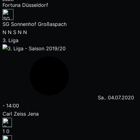
Fortuna Düsseldorf
SG Sonnenhof Großaspach
N
N
S
N
N
3. Liga
Sa.. 04.07.2020
-
14:00
Carl Zeiss Jena
1
0