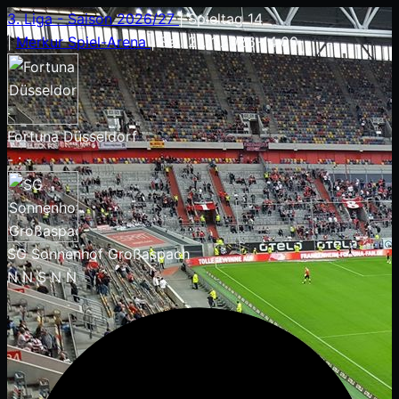
3. Liga - Saison 2026/27
|
Spieltag 14
|
Merkur Spiel-Arena
|
Sa.. 21.11.2026
-
14:00
Fortuna Düsseldorf
-
:
-
SG Sonnenhof Großaspach
N
N
S
N
N