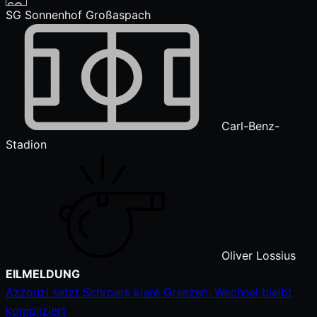
SG Sonnenhof Großaspach
Carl-Benz-
Stadion
Oliver Lossius
Zum
EILMELDUNG
Inhalt
Azzouzi setzt Schroers klare Grenzen: Wechsel bleibt
springen
kompliziert