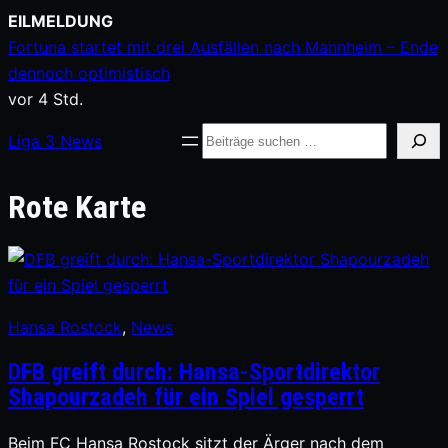
Zum
EILMELDUNG
Inhalt
Fortuna startet mit drei Ausfällen nach Mannheim – Ende
springen
dennoch optimistisch
vor 4 Std.
Suche
Liga
3
News
Rote Karte
Hansa Rostock
, 
News
DFB greift durch: Hansa-Sportdirektor
Shapourzadeh für ein Spiel gesperrt
Beim FC Hansa Rostock sitzt der Ärger nach dem