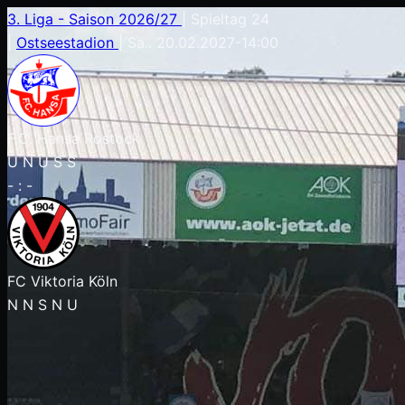
3. Liga - Saison 2026/27
|
Spieltag 24
|
Ostseestadion
|
Sa.. 20.02.2027
-
14:00
F.C. Hansa Rostock
U
N
U
S
S
-
:
-
FC Viktoria Köln
N
N
S
N
U