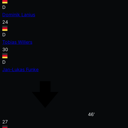
D
Dominik Lanius
24
D
Tobias Willers
30
D
Jan-Lukas Funke
46'
27