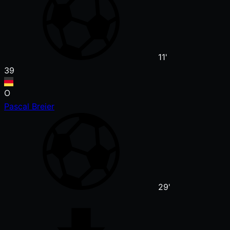
11'
39
O
Pascal Breier
29'