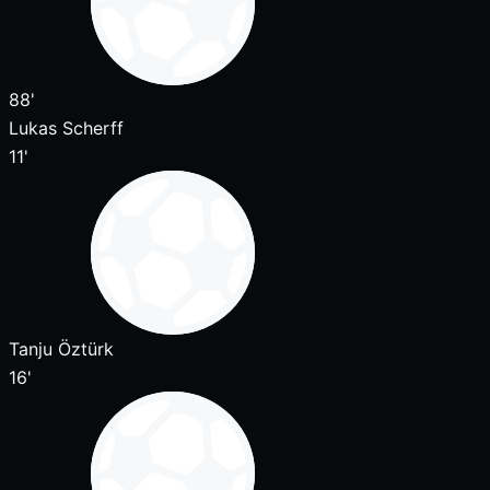
88'
Lukas Scherff
11'
Tanju Öztürk
16'