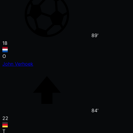
89'
18
O
John Verhoek
84'
22
T