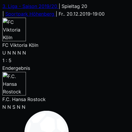
3. Liga - Saison 2019/20
|
Spieltag 20
|
Sportpark Höhenberg
|
Fr.. 20.12.2019
-
19:00
FC Viktoria Köln
U
N
N
N
N
1
:
5
Endergebnis
F.C. Hansa Rostock
N
N
S
N
N