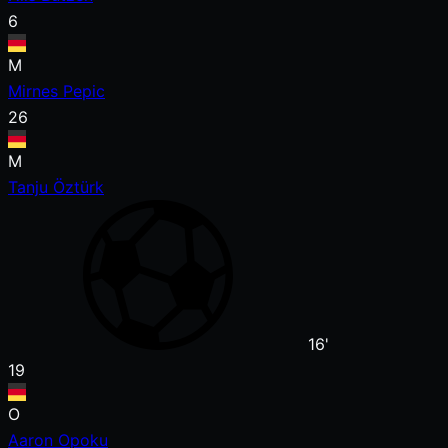
6
M
Mirnes Pepic
26
M
Tanju Öztürk
16'
19
O
Aaron Opoku