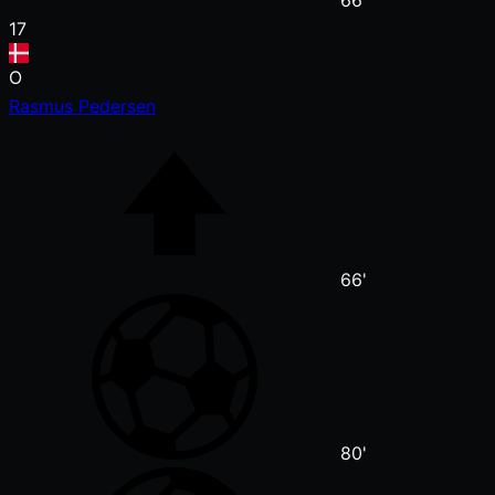
66'
17
O
Rasmus Pedersen
66'
80'